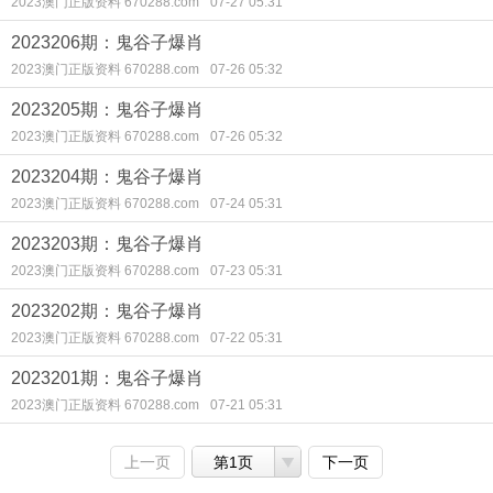
2023澳门正版资料 670288.com
07-27 05:31
2023206期：鬼谷子爆肖
2023澳门正版资料 670288.com
07-26 05:32
2023205期：鬼谷子爆肖
2023澳门正版资料 670288.com
07-26 05:32
2023204期：鬼谷子爆肖
2023澳门正版资料 670288.com
07-24 05:31
2023203期：鬼谷子爆肖
2023澳门正版资料 670288.com
07-23 05:31
2023202期：鬼谷子爆肖
2023澳门正版资料 670288.com
07-22 05:31
2023201期：鬼谷子爆肖
2023澳门正版资料 670288.com
07-21 05:31
上一页
第1页
下一页