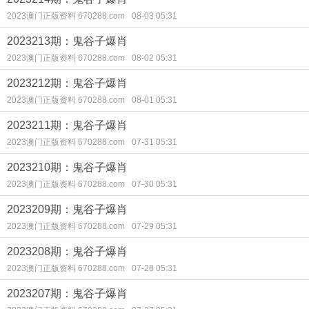
2023澳门正版资料 670288.com
08-03 05:31
2023213期：鬼谷子爆肖
2023澳门正版资料 670288.com
08-02 05:31
2023212期：鬼谷子爆肖
2023澳门正版资料 670288.com
08-01 05:31
2023211期：鬼谷子爆肖
2023澳门正版资料 670288.com
07-31 05:31
2023210期：鬼谷子爆肖
2023澳门正版资料 670288.com
07-30 05:31
2023209期：鬼谷子爆肖
2023澳门正版资料 670288.com
07-29 05:31
2023208期：鬼谷子爆肖
2023澳门正版资料 670288.com
07-28 05:31
2023207期：鬼谷子爆肖