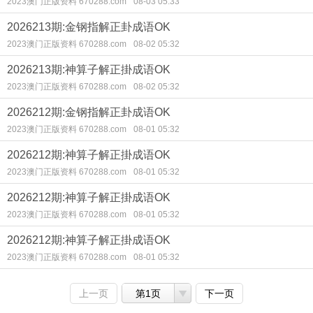
2023澳门正版资料 670288.com
08-03 05:33
2026213期:金钢指解正卦成语OK
2023澳门正版资料 670288.com
08-02 05:32
2026213期:神算子解正掛成语OK
2023澳门正版资料 670288.com
08-02 05:32
2026212期:金钢指解正卦成语OK
2023澳门正版资料 670288.com
08-01 05:32
2026212期:神算子解正掛成语OK
2023澳门正版资料 670288.com
08-01 05:32
2026212期:神算子解正掛成语OK
2023澳门正版资料 670288.com
08-01 05:32
2026212期:神算子解正掛成语OK
2023澳门正版资料 670288.com
08-01 05:32
上一页
第1页
下一页