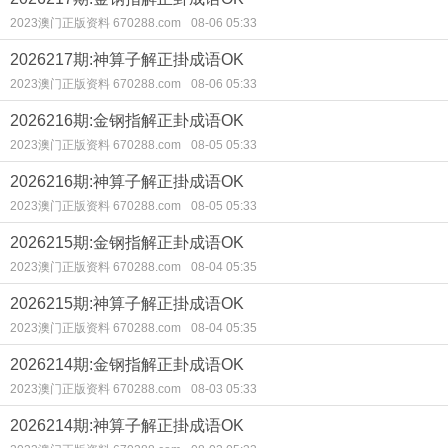
2023澳门正版资料 670288.com
08-06 05:33
2026217期:神算子解正掛成语OK
2023澳门正版资料 670288.com
08-06 05:33
2026216期:金钢指解正卦成语OK
2023澳门正版资料 670288.com
08-05 05:33
2026216期:神算子解正掛成语OK
2023澳门正版资料 670288.com
08-05 05:33
2026215期:金钢指解正卦成语OK
2023澳门正版资料 670288.com
08-04 05:35
2026215期:神算子解正掛成语OK
2023澳门正版资料 670288.com
08-04 05:35
2026214期:金钢指解正卦成语OK
2023澳门正版资料 670288.com
08-03 05:33
2026214期:神算子解正掛成语OK