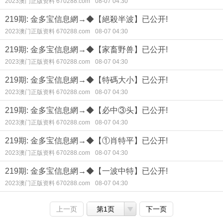
2023澳门正版资料 670288.com
08-07 04:30
219期: 金多宝信息網→◆【絕殺半波】已公开!
2023澳门正版资料 670288.com
08-07 04:30
219期: 金多宝信息網→◆【家畜野兽】已公开!
2023澳门正版资料 670288.com
08-07 04:30
219期: 金多宝信息網→◆【特碼大小】已公开!
2023澳门正版资料 670288.com
08-07 04:30
219期: 金多宝信息網→◆【必中③头】已公开!
2023澳门正版资料 670288.com
08-07 04:30
219期: 金多宝信息網→◆【①肖特平】已公开!
2023澳门正版资料 670288.com
08-07 04:30
219期: 金多宝信息網→◆【一波中特】已公开!
2023澳门正版资料 670288.com
08-07 04:30
上一页
第1页
下一页