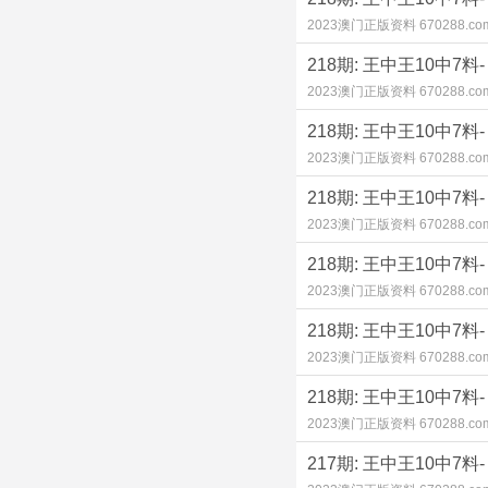
2023澳门正版资料 670288.co
218期: 王中王10中7
2023澳门正版资料 670288.co
218期: 王中王10中7
2023澳门正版资料 670288.co
218期: 王中王10中7
2023澳门正版资料 670288.co
218期: 王中王10中
2023澳门正版资料 670288.co
218期: 王中王10中7
2023澳门正版资料 670288.co
218期: 王中王10中
2023澳门正版资料 670288.co
217期: 王中王10中7