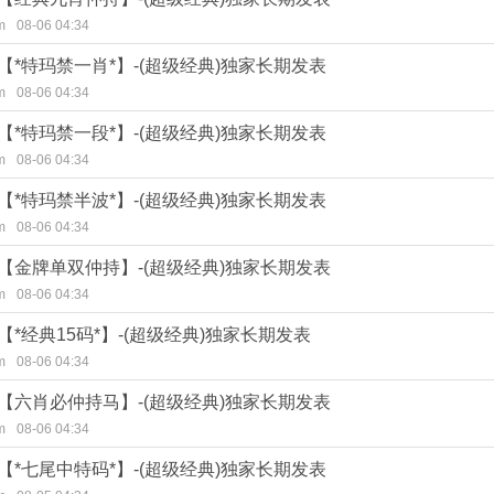
m
08-06 04:34
料-【*特玛禁一肖*】-(超级经典)独家长期发表
m
08-06 04:34
料-【*特玛禁一段*】-(超级经典)独家长期发表
m
08-06 04:34
料-【*特玛禁半波*】-(超级经典)独家长期发表
m
08-06 04:34
7料-【金牌单双仲持】-(超级经典)独家长期发表
m
08-06 04:34
料-【*经典15码*】-(超级经典)独家长期发表
m
08-06 04:34
7料-【六肖必仲持马】-(超级经典)独家长期发表
m
08-06 04:34
料-【*七尾中特码*】-(超级经典)独家长期发表