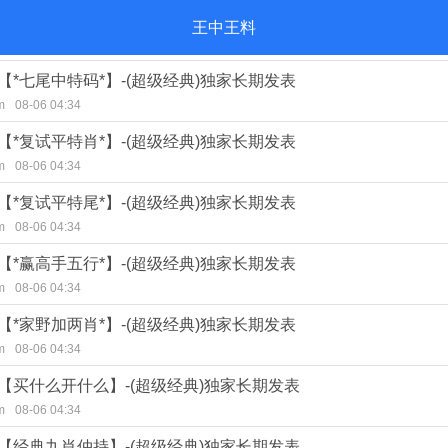
王中王料
料-【*七尾中特码*】-(超级经典)独家长期发表
m
08-06 04:34
料-【*复试平特肖*】-(超级经典)独家长期发表
m
08-06 04:34
料-【*复试平特尾*】-(超级经典)独家长期发表
m
08-06 04:34
料-【*赢高手五行*】-(超级经典)独家长期发表
m
08-06 04:34
料-【*家野加两肖*】-(超级经典)独家长期发表
m
08-06 04:34
7料-【买什么开什么】-(超级经典)独家长期发表
m
08-06 04:34
7料-【经典九肖仲持】-(超级经典)独家长期发表