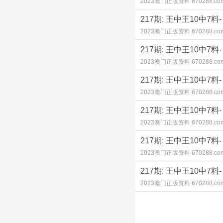
2023澳门正版资料 670288.co
217期: 王中王10中7
2023澳门正版资料 670288.co
217期: 王中王10中7
2023澳门正版资料 670288.co
217期: 王中王10中7
2023澳门正版资料 670288.co
217期: 王中王10中7
2023澳门正版资料 670288.co
217期: 王中王10中
2023澳门正版资料 670288.co
217期: 王中王10中
2023澳门正版资料 670288.co