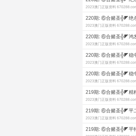
2023澳门正版资料 670288.co
220期: ⑥合赌圣╬◤绝
2023澳门正版资料 670288.co
220期: ⑥合赌圣╬◤鸿
2023澳门正版资料 670288.co
220期: ⑥合赌圣╬◤稳
2023澳门正版资料 670288.co
220期: ⑥合赌圣╬◤稳
2023澳门正版资料 670288.co
219期: ⑥合赌圣╬◤
2023澳门正版资料 670288.co
219期: ⑥合赌圣╬◤平
2023澳门正版资料 670288.co
219期: ⑥合赌圣╬◤平