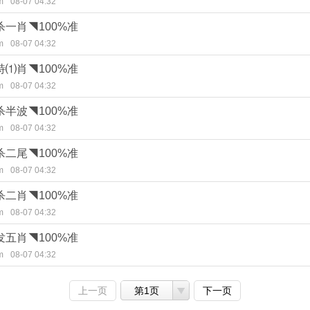
m
08-07 04:32
杀一肖◥100%准
m
08-07 04:32
特⑴肖◥100%准
m
08-07 04:32
杀半波◥100%准
m
08-07 04:32
杀二尾◥100%准
m
08-07 04:32
杀二肖◥100%准
m
08-07 04:32
发五肖◥100%准
m
08-07 04:32
上一页
第1页
下一页