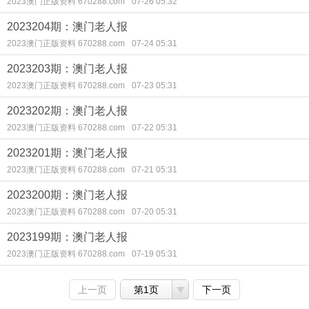
2023澳门正版资料 670288.com
07-26 05:32
2023204期：澳门老人报
2023澳门正版资料 670288.com
07-24 05:31
2023203期：澳门老人报
2023澳门正版资料 670288.com
07-23 05:31
2023202期：澳门老人报
2023澳门正版资料 670288.com
07-22 05:31
2023201期：澳门老人报
2023澳门正版资料 670288.com
07-21 05:31
2023200期：澳门老人报
2023澳门正版资料 670288.com
07-20 05:31
2023199期：澳门老人报
2023澳门正版资料 670288.com
07-19 05:31
上一页
第1页
下一页