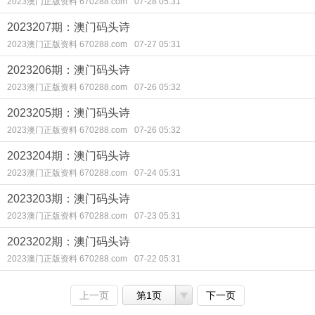
2023澳门正版资料 670288.com
07-28 05:31
2023207期：澳门码头诗
2023澳门正版资料 670288.com
07-27 05:31
2023206期：澳门码头诗
2023澳门正版资料 670288.com
07-26 05:32
2023205期：澳门码头诗
2023澳门正版资料 670288.com
07-26 05:32
2023204期：澳门码头诗
2023澳门正版资料 670288.com
07-24 05:31
2023203期：澳门码头诗
2023澳门正版资料 670288.com
07-23 05:31
2023202期：澳门码头诗
2023澳门正版资料 670288.com
07-22 05:31
上一页
第1页
下一页