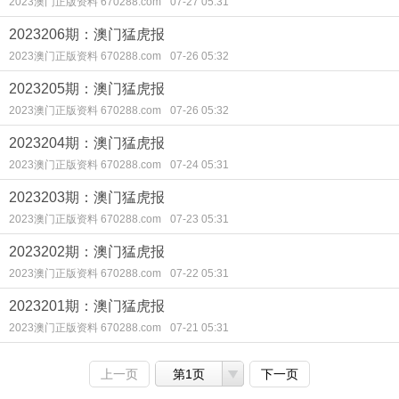
2023澳门正版资料 670288.com
07-27 05:31
2023206期：澳门猛虎报
2023澳门正版资料 670288.com
07-26 05:32
2023205期：澳门猛虎报
2023澳门正版资料 670288.com
07-26 05:32
2023204期：澳门猛虎报
2023澳门正版资料 670288.com
07-24 05:31
2023203期：澳门猛虎报
2023澳门正版资料 670288.com
07-23 05:31
2023202期：澳门猛虎报
2023澳门正版资料 670288.com
07-22 05:31
2023201期：澳门猛虎报
2023澳门正版资料 670288.com
07-21 05:31
上一页
第1页
下一页