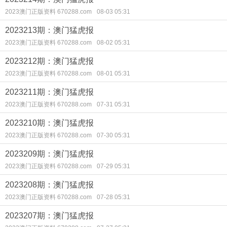
2023澳门正版资料 670288.com
08-03 05:31
2023213期：澳门猛虎报
2023澳门正版资料 670288.com
08-02 05:31
2023212期：澳门猛虎报
2023澳门正版资料 670288.com
08-01 05:31
2023211期：澳门猛虎报
2023澳门正版资料 670288.com
07-31 05:31
2023210期：澳门猛虎报
2023澳门正版资料 670288.com
07-30 05:31
2023209期：澳门猛虎报
2023澳门正版资料 670288.com
07-29 05:31
2023208期：澳门猛虎报
2023澳门正版资料 670288.com
07-28 05:31
2023207期：澳门猛虎报