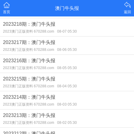
澳门牛头报
首页
返回
2023218期：澳门牛头报
2023澳门正版资料 670288.com
08-07 05:30
2023217期：澳门牛头报
2023澳门正版资料 670288.com
08-06 05:30
2023216期：澳门牛头报
2023澳门正版资料 670288.com
08-05 05:30
2023215期：澳门牛头报
2023澳门正版资料 670288.com
08-04 05:30
2023214期：澳门牛头报
2023澳门正版资料 670288.com
08-03 05:30
2023213期：澳门牛头报
2023澳门正版资料 670288.com
08-02 05:30
2023212期：澳门牛头报