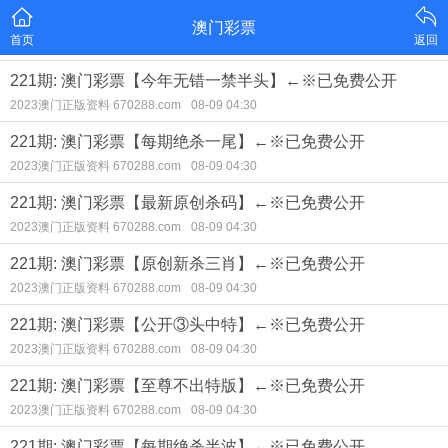
澳门彩票
首页
返回
221期: 澳门彩票【今年无错一禁半头】←※已免费公开
2023澳门正版资料 670288.com
08-09 04:30
221期: 澳门彩票【每期绝杀一尾】←※已免费公开
2023澳门正版资料 670288.com
08-09 04:30
221期: 澳门彩票【最新原创杀码】←※已免费公开
2023澳门正版资料 670288.com
08-09 04:30
221期: 澳门彩票【原创新杀三肖】←※已免费公开
2023澳门正版资料 670288.com
08-09 04:30
221期: 澳门彩票【公开③头中特】←※已免费公开
2023澳门正版资料 670288.com
08-09 04:30
221期: 澳门彩票【至尊不出特版】←※已免费公开
2023澳门正版资料 670288.com
08-09 04:30
221期: 澳门彩票【每期绝杀半波】←※已免费公开