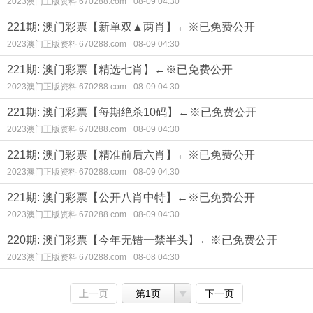
2023澳门正版资料 670288.com
08-09 04:30
221期: 澳门彩票【新单双▲两肖】←※已免费公开
2023澳门正版资料 670288.com
08-09 04:30
221期: 澳门彩票【精选七肖】←※已免费公开
2023澳门正版资料 670288.com
08-09 04:30
221期: 澳门彩票【每期绝杀10码】←※已免费公开
2023澳门正版资料 670288.com
08-09 04:30
221期: 澳门彩票【精准前后六肖】←※已免费公开
2023澳门正版资料 670288.com
08-09 04:30
221期: 澳门彩票【公开八肖中特】←※已免费公开
2023澳门正版资料 670288.com
08-09 04:30
220期: 澳门彩票【今年无错一禁半头】←※已免费公开
2023澳门正版资料 670288.com
08-08 04:30
上一页
第1页
下一页