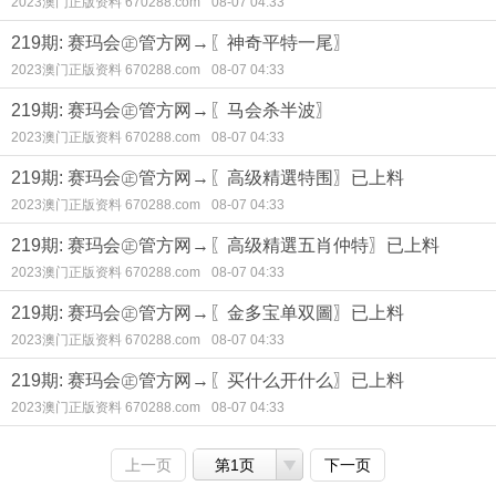
2023澳门正版资料 670288.com
08-07 04:33
219期: 赛玛会㊣管方网→〖神奇平特一尾〗
2023澳门正版资料 670288.com
08-07 04:33
219期: 赛玛会㊣管方网→〖马会杀半波〗
2023澳门正版资料 670288.com
08-07 04:33
219期: 赛玛会㊣管方网→〖高级精選特围〗已上料
2023澳门正版资料 670288.com
08-07 04:33
219期: 赛玛会㊣管方网→〖高级精選五肖仲特〗已上料
2023澳门正版资料 670288.com
08-07 04:33
219期: 赛玛会㊣管方网→〖金多宝单双圖〗已上料
2023澳门正版资料 670288.com
08-07 04:33
219期: 赛玛会㊣管方网→〖买什么开什么〗已上料
2023澳门正版资料 670288.com
08-07 04:33
上一页
第1页
下一页