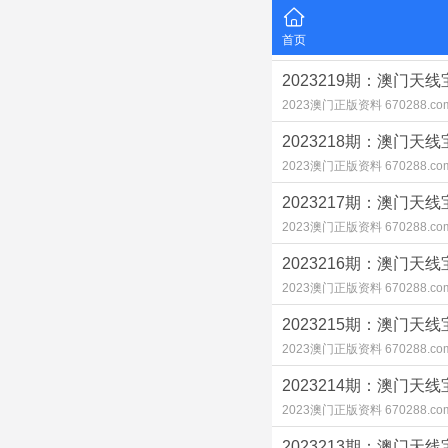
首页
2023219期：澳门天线
2023澳门正版资料 670288.co
2023218期：澳门天线
2023澳门正版资料 670288.co
2023217期：澳门天线
2023澳门正版资料 670288.co
2023216期：澳门天线
2023澳门正版资料 670288.co
2023215期：澳门天线
2023澳门正版资料 670288.co
2023214期：澳门天线
2023澳门正版资料 670288.co
2023213期：澳门天线