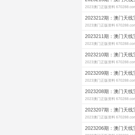
2023澳门正版资料 670288.co
2023212期：澳门天线
2023澳门正版资料 670288.co
2023211期：澳门天线
2023澳门正版资料 670288.co
2023210期：澳门天线
2023澳门正版资料 670288.co
2023209期：澳门天线
2023澳门正版资料 670288.co
2023208期：澳门天线
2023澳门正版资料 670288.co
2023207期：澳门天线
2023澳门正版资料 670288.co
2023206期：澳门天线