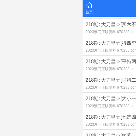
首页
218期: 大刀皇☆[买六不
2023澳门正版资料 670288.co
218期: 大刀皇☆[特四季
2023澳门正版资料 670288.co
218期: 大刀皇☆[平特两
2023澳门正版资料 670288.co
218期: 大刀皇☆[平特二
2023澳门正版资料 670288.co
218期: 大刀皇☆[大小一
2023澳门正版资料 670288.co
218期: 大刀皇☆[七选四
2023澳门正版资料 670288.co
218期: 大刀皇☆[内幕二