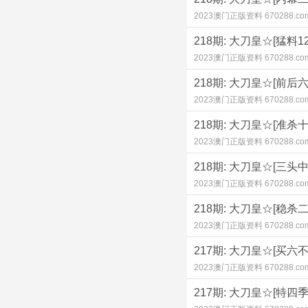
2023澳门正版资料 670288.co
218期: 大刀皇☆[猛料12
2023澳门正版资料 670288.co
218期: 大刀皇☆[前后六
2023澳门正版资料 670288.co
218期: 大刀皇☆[准杀十
2023澳门正版资料 670288.co
218期: 大刀皇☆[三头中
2023澳门正版资料 670288.co
218期: 大刀皇☆[稳杀二
2023澳门正版资料 670288.co
217期: 大刀皇☆[买六不
2023澳门正版资料 670288.co
217期: 大刀皇☆[特四季