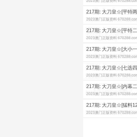
2023澳门正版资料 670288.co
217期: 大刀皇☆[平特两
2023澳门正版资料 670288.co
217期: 大刀皇☆[平特二
2023澳门正版资料 670288.co
217期: 大刀皇☆[大小一
2023澳门正版资料 670288.co
217期: 大刀皇☆[七选四
2023澳门正版资料 670288.co
217期: 大刀皇☆[内幕二
2023澳门正版资料 670288.co
217期: 大刀皇☆[猛料12
2023澳门正版资料 670288.co