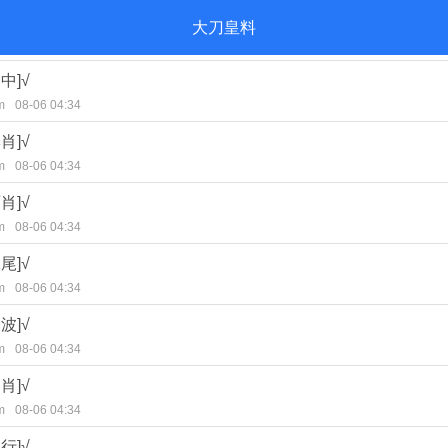
大刀皇料
中]√
m
08-06 04:34
肖]√
m
08-06 04:34
肖]√
m
08-06 04:34
尾]√
m
08-06 04:34
波]√
m
08-06 04:34
肖]√
m
08-06 04:34
行]√