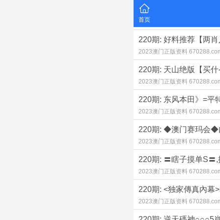
首页
220期: 好料推荐【两
2023澳门正版资料 670288.co
220期: 天山绝版【
2023澳门正版资料 670288.co
220期: 东风本田》=
2023澳门正版资料 670288.co
220期: ◆澳门赛玛会
2023澳门正版资料 670288.co
220期: 〓瞎子摸单S〓
2023澳门正版资料 670288.co
220期: <独家傳真內
2023澳门正版资料 670288.co
220期: 逆天碼神○○○