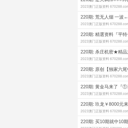
2023澳门正版资料 670288.co
220期: 荒无人烟 一波
2023澳门正版资料 670288.co
220期: 精選资料『平
2023澳门正版资料 670288.co
220期: 杀庄机密★精
2023澳门正版资料 670288.co
220期: 原创【独家六
2023澳门正版资料 670288.co
220期: 黄金马来了『
2023澳门正版资料 670288.co
220期: 玖龙￥8000元
2023澳门正版资料 670288.co
220期: 买10期就中10