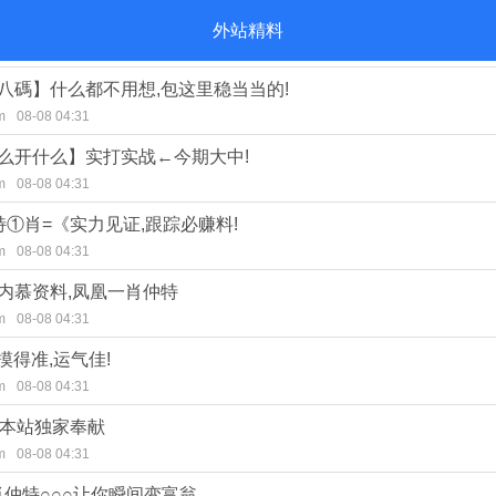
外站精料
肖八碼】什么都不用想,包这里稳当当的!
m
08-08 04:31
买什么开什么】实打实战←今期大中!
m
08-08 04:31
平特①肖=《实力见证,跟踪必赚料!
m
08-08 04:31
◆内慕资料,凤凰一肖仲特
m
08-08 04:31
,摸得准,运气佳!
m
08-08 04:31
幕>本站独家奉献
m
08-08 04:31
5肖仲特○○○让你瞬间变富翁