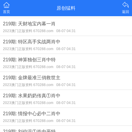
原创猛料
首页
返回
219期: 天财地宝内幕一肖
2023澳门正版资料 670288.com
08-07 04:31
219期: 特区高手实战两肖中
2023澳门正版资料 670288.com
08-07 04:31
219期: 神算独创三肖中特
2023澳门正版资料 670288.com
08-07 04:31
219期: 金牌最准三俏救世主
2023澳门正版资料 670288.com
08-07 04:31
219期: 水果奶奶传真①肖中
2023澳门正版资料 670288.com
08-07 04:31
219期: 情报中心必中二肖中
2023澳门正版资料 670288.com
08-07 04:31
219期: 刘伯温①肖中平特