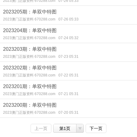
2023澳门正版资料 670288.com
07-26 05:33
2023205期：单双中特图
2023澳门正版资料 670288.com
07-26 05:33
2023204期：单双中特图
2023澳门正版资料 670288.com
07-24 05:32
2023203期：单双中特图
2023澳门正版资料 670288.com
07-23 05:31
2023202期：单双中特图
2023澳门正版资料 670288.com
07-22 05:31
2023201期：单双中特图
2023澳门正版资料 670288.com
07-21 05:31
2023200期：单双中特图
2023澳门正版资料 670288.com
07-20 05:31
上一页
第1页
下一页