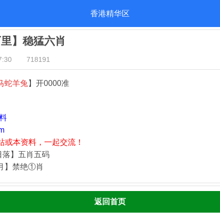
香港精华区
万里】稳猛六肖
:30
718191
马蛇羊兔
】开0000准
资料
m
站或本资料，一起交流！
日落】五肖五码
四月】禁绝①肖
返回首页