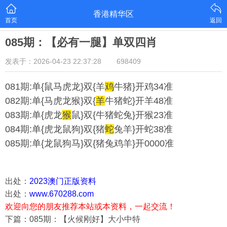
香港精华区
首页
返回
085期：【必有一腿】单双四肖
发表于：2026-04-23 22:37:28
698409
081期:单{
鼠马虎龙
}双{羊
鸡
牛猪
}开鸡34准
082期:单{
马虎龙猴
}双{
羊
牛猪蛇
}开羊48准
083期:单{
虎龙
猴
鼠
}双{牛猪蛇兔
}开猴23准
084期:单{
虎龙鼠狗
}双{猪
蛇
兔羊
}开蛇38准
085期:单{
龙鼠狗马
}双{猪兔鸡羊
}开0000准
出处：
2023澳门正版资料
出处：
www.670288.com
欢迎向您的朋友推荐本站或本资料，一起交流！
下篇：085期：【火候刚好】大小中特