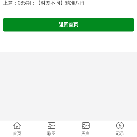
上篇：085期：【时差不同】精准八肖
返回首页
首页
彩图
黑白
记录