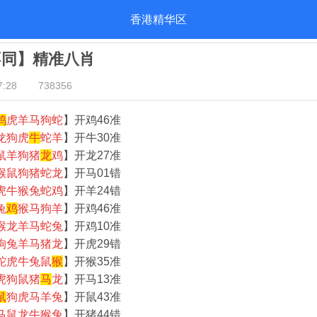
香港精华区
不同】精准八肖
:28
738356
鸡
虎羊马狗蛇
】开鸡46准
龙狗虎
牛
蛇羊
】开牛30准
鼠羊狗猪
龙
鸡
】开龙27准
猴鼠狗猪蛇龙
】开马01错
虎牛猴兔蛇鸡
】开羊24错
兔
鸡
猴马狗羊
】开鸡46准
猴龙羊马蛇兔
】开鸡10准
狗兔羊马猪龙
】开虎29错
蛇虎牛兔鼠
猴
】开猴35准
虎狗鼠猪
马
龙
】开马13准
鼠
狗虎马羊兔
】开鼠43准
马鼠龙牛猴兔
】开猪44错