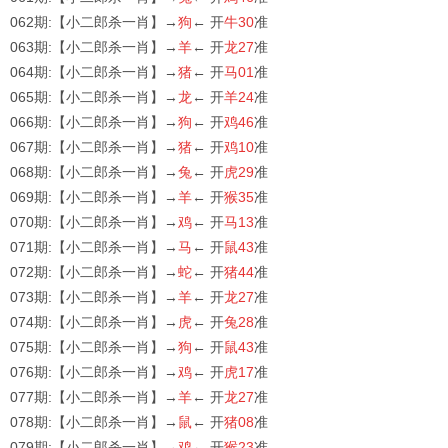
062期:【小二郎杀一肖】→
狗
← 开
牛30
准
063期:【小二郎杀一肖】→
羊
← 开
龙27
准
064期:【小二郎杀一肖】→
猪
← 开
马01
准
065期:【小二郎杀一肖】→
龙
← 开
羊24
准
066期:【小二郎杀一肖】→
狗
← 开
鸡46
准
067期:【小二郎杀一肖】→
猪
← 开
鸡10
准
068期:【小二郎杀一肖】→
兔
← 开
虎29
准
069期:【小二郎杀一肖】→
羊
← 开
猴35
准
070期:【小二郎杀一肖】→
鸡
← 开
马13
准
071期:【小二郎杀一肖】→
马
← 开
鼠43
准
072期:【小二郎杀一肖】→
蛇
← 开
猪44
准
073期:【小二郎杀一肖】→
羊
← 开
龙27
准
074期:【小二郎杀一肖】→
虎
← 开
兔28
准
075期:【小二郎杀一肖】→
狗
← 开
鼠43
准
076期:【小二郎杀一肖】→
鸡
← 开
虎17
准
077期:【小二郎杀一肖】→
羊
← 开
龙27
准
078期:【小二郎杀一肖】→
鼠
← 开
猪08
准
079期:【小二郎杀一肖】→
鸡
← 开
猴23
准