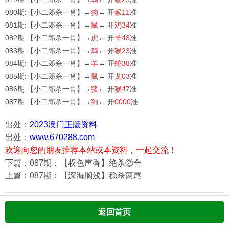
080期:【小二郎杀一肖】→
狗
← 开
猴11
准
081期:【小二郎杀一肖】→
鼠
← 开
鸡34
准
082期:【小二郎杀一肖】→
虎
← 开
羊48
准
083期:【小二郎杀一肖】→
鸡
← 开
猴23
准
084期:【小二郎杀一肖】→
羊
← 开
蛇38
准
085期:【小二郎杀一肖】→
鼠
← 开
龙03
准
086期:【小二郎杀一肖】→
猪
← 开
猴47
准
087期:【小二郎杀一肖】→
狗
← 开
0000
准
出处：
2023澳门正版资料
出处：
www.670288.com
欢迎向您的朋友推荐本站或本资料，一起交流！
下篇：087期：【权色声香】绝杀②合
上篇：087期：【深海搁浅】稳杀两尾
返回首页