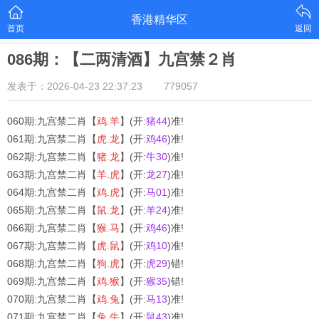
香港精华区
首页
返回
086期：【二两清酒】九宫禁２肖
发表于：2026-04-23 22:37:23
779057
060期:九宫禁二肖【
鸡.羊
】(开:
猪44
)准!
061期:九宫禁二肖【
虎.龙
】(开:
鸡46
)准!
062期:九宫禁二肖【
猪.龙
】(开:
牛30
)准!
063期:九宫禁二肖【
羊.虎
】(开:
龙27
)准!
064期:九宫禁二肖【
鸡.虎
】(开:
马01
)准!
065期:九宫禁二肖【
鼠.龙
】(开:
羊24
)准!
066期:九宫禁二肖【
猴.马
】(开:
鸡46
)准!
067期:九宫禁二肖【
虎.鼠
】(开:
鸡10
)准!
068期:九宫禁二肖【
狗.虎
】(开:
虎29
)错!
069期:九宫禁二肖【
鸡.猴
】(开:
猴35
)错!
070期:九宫禁二肖【
鸡.兔
】(开:
马13
)准!
071期:九宫禁二肖【
兔.牛
】(开:
鼠43
)准!