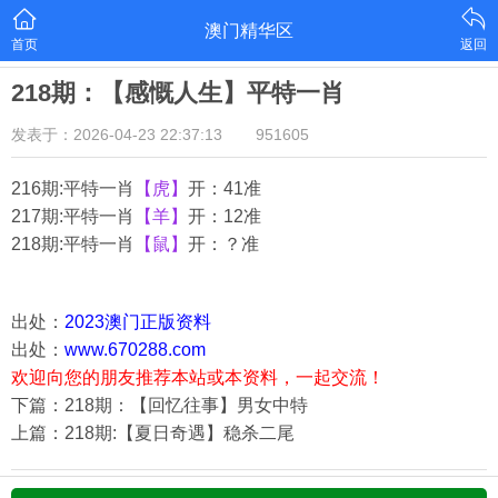
澳门精华区
首页
返回
218期：【感慨人生】平特一肖
发表于：2026-04-23 22:37:13
951605
216期:平特一肖
【虎】
开：41准
217期:平特一肖
【羊】
开：12准
218期:平特一肖
【鼠】
开：？准
出处：
2023澳门正版资料
出处：
www.670288.com
欢迎向您的朋友推荐本站或本资料，一起交流！
下篇：218期：【回忆往事】男女中特
上篇：218期:【夏日奇遇】稳杀二尾