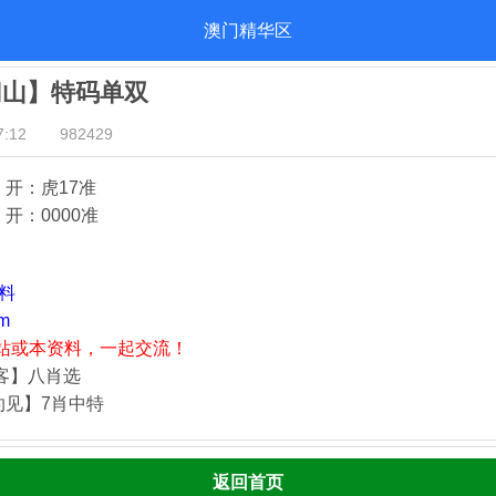
澳门精华区
归山】特码单双
:12
982429
》开：虎17
准
开：000
0准
资料
m
站或本资料，一起交流！
归客】八肖选
灼见】7肖中特
返回首页