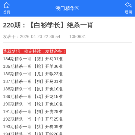
澳门精华区
首页
返回
220期：【白衫学长】绝杀一肖
发表于：2026-04-23 22:36:54
1050631
造就梦想，稳定持续，发财必备！
184期精杀一肖 【猪】开马01准
185期精杀一肖 【蛇】开羊36准
186期精杀一肖 【龙】开猴23准
187期精杀一肖 【狗】开马01准
188期精杀一肖 【鼠】开兔16准
189期精杀一肖 【鸡】开龙15准
190期精杀一肖 【蛇】开兔16准
191期精杀一肖 【狗】开虎29准
192期精杀一肖 【羊】开马25准
193期精杀一肖 【猪】开狗09准
194期精杀一肖 【鸡】开蛇26准