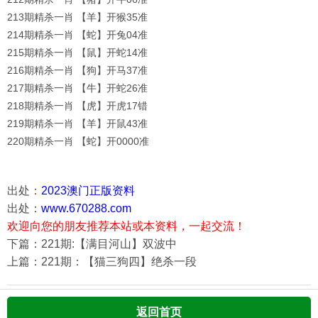
213期精杀一肖 【羊】开猴35准
214期精杀一肖 【蛇】开兔04准
215期精杀一肖 【鼠】开蛇14准
216期精杀一肖 【狗】开马37准
217期精杀一肖 【牛】开蛇26准
218期精杀一肖 【虎】开虎17错
219期精杀一肖 【羊】开鼠43准
220期精杀一肖 【蛇】开0000准
出处：
2023澳门正版资料
出处：
www.670288.com
欢迎向您的朋友推荐本站或本资料，一起交流！
下篇：221期:【满目河山】双波中
上篇：221期：【猫三狗四】绝杀一段
返回首页